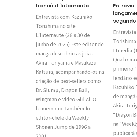
francês L’Internaute
Entrevist
lançamen
Entrevista com Kazuhiko
segundo 
Torishima no site
Entrevist
L’Internaute (28 a 30 de
Torishima 
junho de 2025) Este editor de
ITmedia (1
mangá descobriu as joias
Qual o mot
Akira Toriyama e Masakazu
primeiro “
Katsura, acompanhando-os na
lendário 
criação de best-sellers como
Kazuhiko 
Dr. Slump, Dragon Ball,
de mangá 
Wingman e Video Girl Ai. O
Akira Tori
homem que também foi
“Dragon Ba
editor-chefe da Weekly
na “Weekl
Shonen Jump de 1996 a
publicará 
2001,…