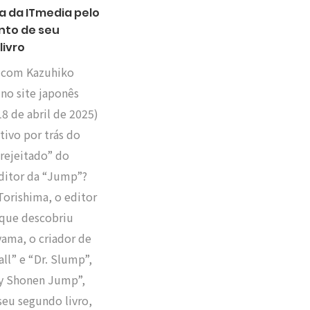
a da ITmedia pelo
to de seu
livro
a com Kazuhiko
no site japonês
8 de abril de 2025)
ivo por trás do
rejeitado” do
editor da “Jump”?
Torishima, o editor
que descobriu
yama, o criador de
ll” e “Dr. Slump”,
y Shonen Jump”,
seu segundo livro,