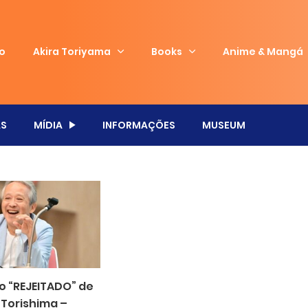
io
Akira Toriyama
Books
Anime & Mangá
S
MÍDIA
INFORMAÇÕES
MUSEUM
o “REJEITADO” de
 Torishima –