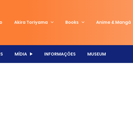
io
Akira Toriyama
Books
Anime & Mangá
S
MÍDIA
INFORMAÇÕES
MUSEUM