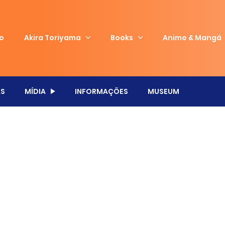
io
Akira Toriyama
Books
Anime & Mangá
S
MÍDIA
INFORMAÇÕES
MUSEUM