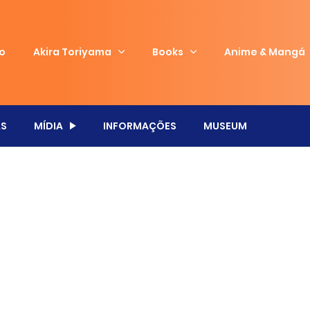
io
Akira Toriyama
Books
Anime & Mangá
S
MÍDIA
INFORMAÇÕES
MUSEUM