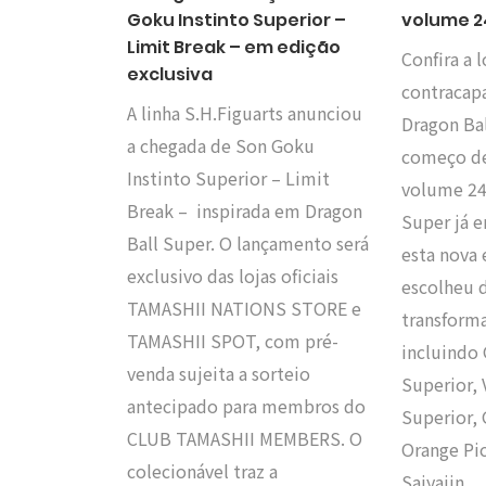
Goku Instinto Superior –
volume 2
Limit Break – em edição
Confira a
exclusiva
contracap
A linha S.H.Figuarts anunciou
Dragon Ba
a chegada de Son Goku
começo de
Instinto Superior – Limit
volume 24
Break – inspirada em Dragon
Super já e
Ball Super. O lançamento será
esta nova
exclusivo das lojas oficiais
escolheu d
TAMASHII NATIONS STORE e
transforma
TAMASHII SPOT, com pré-
incluindo 
venda sujeita a sorteio
Superior,
antecipado para membros do
Superior,
CLUB TAMASHII MEMBERS. O
Orange Pi
colecionável traz a
Saiyajin…