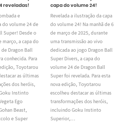
4 reveladas!
capa do volume 24!
 lombada e
Revelada a ilustração da capa
a do volume 24 de
do volume 24! Na manhã de 6
ll Super! Desde o
de março de 2025, durante
 março, a capa do
uma transmissão ao vivo
 de Dragon Ball
dedicada ao jogo Dragon Ball
ra conhecida. Para
Super Divers, a capa do
 edição, Toyotarou
volume 24 de Dragon Ball
estacar as últimas
Super foi revelada. Para esta
ções dos heróis,
nova edição, Toyotarou
Goku Instinto
escolheu destacar as últimas
 Vegeta Ego
transformações dos heróis,
 Gohan Beast,
incluindo Goku Instinto
ccolo e Super
Superior,…