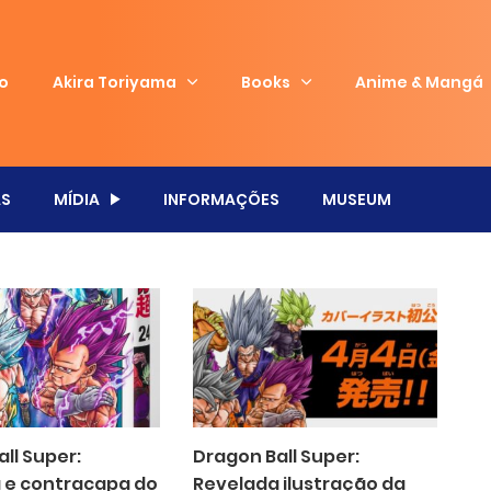
io
Akira Toriyama
Books
Anime & Mangá
S
MÍDIA
INFORMAÇÕES
MUSEUM
ll Super:
Dragon Ball Super:
e contracapa do
Revelada ilustração da