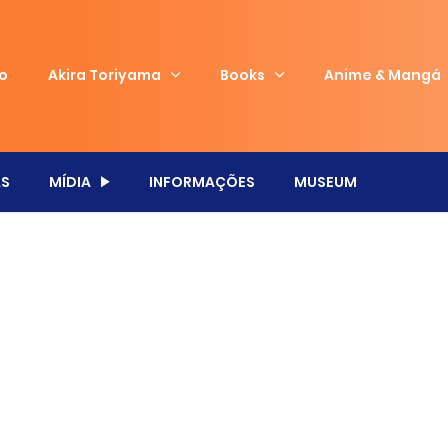
io
Akira Toriyama
Books
Anime & Mangá
S
MÍDIA
INFORMAÇÕES
MUSEUM