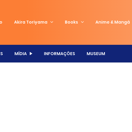
io
Akira Toriyama
Books
Anime & Mangá
S
MÍDIA
INFORMAÇÕES
MUSEUM