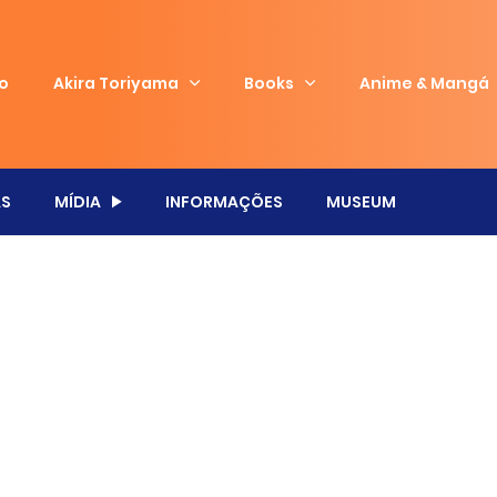
io
Akira Toriyama
Books
Anime & Mangá
S
MÍDIA
INFORMAÇÕES
MUSEUM