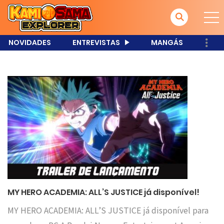
NOVIDADES
ENTREVISTAS
MANGÁS
MY HERO ACADEMIA: ALL’S JUSTICE já disponível!
MY HERO ACADEMIA: ALL’S JUSTICE já disponível para