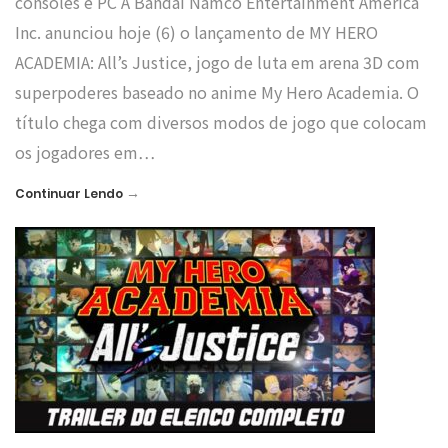
consoles e PC A Bandai Namco Entertainment America
Inc. anunciou hoje (6) o lançamento de MY HERO
ACADEMIA: All’s Justice, jogo de luta em arena 3D com
superpoderes baseado no anime My Hero Academia. O
título chega com diversos modos de jogo que colocam
os jogadores em…
→
Continuar Lendo