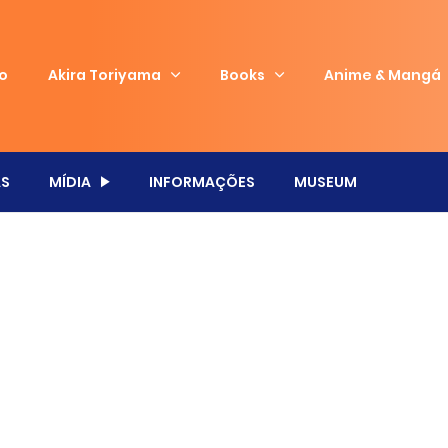
io
Akira Toriyama
Books
Anime & Mangá
S
MÍDIA
INFORMAÇÕES
MUSEUM