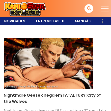
NOVIDADES
ENTREVISTAS
MANGÁS
Nightmare Geese chega em FATAL FURY: City of
the Wolves
Nightmare Geese chega em DLC e confirma 3º round do