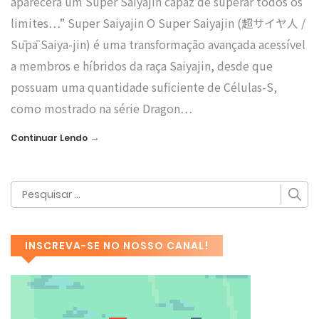
aparecerá um Super Saiyajin capaz de superar todos os
limites…” Super Saiyajin O Super Saiyajin (超サイヤ人 /
Sūpā Saiya-jin) é uma transformação avançada acessível
a membros e híbridos da raça Saiyajin, desde que
possuam uma quantidade suficiente de Células-S,
como mostrado na série Dragon…
→
Continuar Lendo
INSCREVA-SE NO NOSSO CANAL!