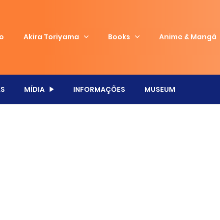
io
Akira Toriyama
Books
Anime & Mangá
S
MÍDIA
INFORMAÇÕES
MUSEUM