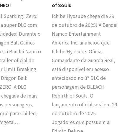
 NEO!
of Souls
l Sparking! Zero:
Ichibe Hyosube chega dia 29
a super DLC com
de outubro de 2025! A Bandai
vidades! Durante o
Namco Entertainment
agon Ball Games
America Inc. anunciou que
ur, a Bandai Namco
Ichibe Hyosube, Oficial
railer oficial do
Comandante da Guarda Real,
r Limit Breaking
está disponível em acesso
 Dragon Ball:
antecipado no 3º DLC de
 ZERO. A DLC
personagem de BLEACH
a chegada de mais
Rebirth of Souls. O
os personagens,
lançamento oficial será em 29
que para Chilled,
de outubro de 2025.
 Vegeta,…
Jogadores que possuem a
Edição Deluxe,…