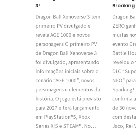
3!
Breaking
Dragon Ball Xenoverse 3 tem
Dragon Bal
primeiro PV divulgado e
ZERO ganh
revela AGE 1000 e novos
muitas no
personagens O primeiro PV
evento Dr
de Dragon Ball Xenoverse 3
Battle Ho
foi divulgado, apresentando
revelou o t
informações iniciais sobre o
DLC “Supe
cenário “AGE 1000”, novos
NEO” para
personagens e elementos da
Sparking!
história. O jogo está previsto
confirma 
para 2027 e terá lançamento
de 30 nov
em PlayStation®5, Xbox
com desta
Series X|S e STEAM®. No…
Jaco, Rei