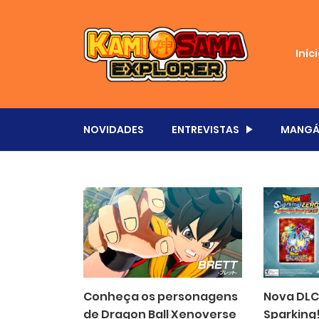
Iníc
NOVIDADES
ENTREVISTAS
MANGÁ
Conheça os personagens
Nova DLC
de Dragon Ball Xenoverse
Sparking!