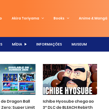
io
Akira Toriyama
Books
Anime & Mangá
S
MÍDIA
INFORMAÇÕES
MUSEUM
 de Dragon Ball
Ichibe Hyosube chega ao
 Zero: Super Limit
3º DLC de BLEACH Rebirth