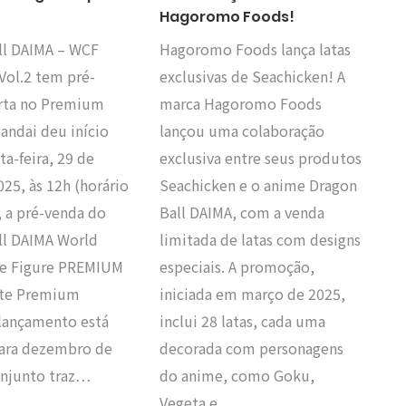
Hagoromo Foods!
ll DAIMA – WCF
Hagoromo Foods lança latas
ol.2 tem pré-
exclusivas de Seachicken! A
rta no Premium
marca Hagoromo Foods
andai deu início
lançou uma colaboração
ta-feira, 29 de
exclusiva entre seus produtos
25, às 12h (horário
Seachicken e o anime Dragon
, a pré-venda do
Ball DAIMA, com a venda
ll DAIMA World
limitada de latas com designs
le Figure PREMIUM
especiais. A promoção,
site Premium
iniciada em março de 2025,
 lançamento está
inclui 28 latas, cada uma
para dezembro de
decorada com personagens
onjunto traz…
do anime, como Goku,
Vegeta e…