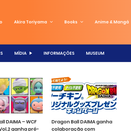
io
Akira Toriyama
Books
Anime & Mangá
S
MÍDIA
INFORMAÇÕES
MUSEUM
all DAIMA – WCF
Dragon Ball DAIMA ganha
Vol.2 ganha pré-
colaboração com