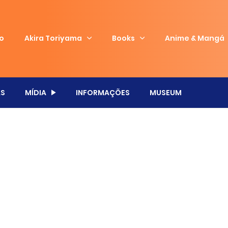
io
Akira Toriyama
Books
Anime & Mangá
S
MÍDIA
INFORMAÇÕES
MUSEUM