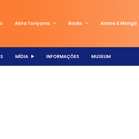
io
Akira Toriyama
Books
Anime & Mangá
S
MÍDIA
INFORMAÇÕES
MUSEUM