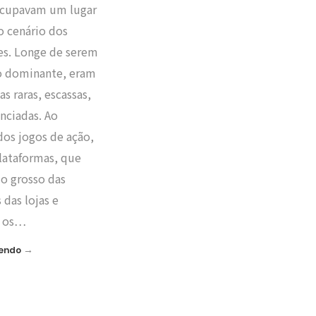
ocupavam um lugar
o cenário dos
s. Longe de serem
 dominante, eram
as raras, escassas,
nciadas. Ao
dos jogos de ação,
lataformas, que
o grosso das
 das lojas e
, os…
→
Lendo