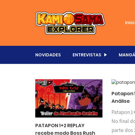
Iníc
NOVIDADES
ENTREVISTAS
MANGÁ
Patapon 1
Análise
Patapon 1+
No final d
PATAPON 1+2 REPLAY
parte dos 
recebe modo Boss Rush