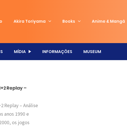
io
Akira Toriyama
Books
Anime & Mangá
S
MÍDIA
INFORMAÇÕES
MUSEUM
+2 Replay –
2 Replay – Análise
os anos 1990 e
2000, os jogos