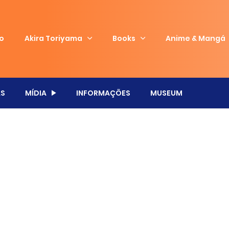
io
Akira Toriyama
Books
Anime & Mangá
S
MÍDIA
INFORMAÇÕES
MUSEUM