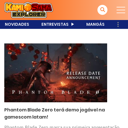
NOVIDADES
ENTREVISTAS
MANGÁS
Phantom Blade Zero terá demo jogável na
gamescom latam!
Phantom Blade Zero marca sua primeira apresentação