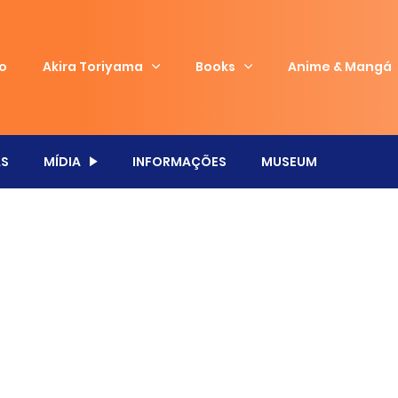
io
Akira Toriyama
Books
Anime & Mangá
S
MÍDIA
INFORMAÇÕES
MUSEUM