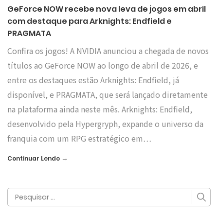
GeForce NOW recebe nova leva de jogos em abril
com destaque para Arknights: Endfield e
PRAGMATA
Confira os jogos! A NVIDIA anunciou a chegada de novos
títulos ao GeForce NOW ao longo de abril de 2026, e
entre os destaques estão Arknights: Endfield, já
disponível, e PRAGMATA, que será lançado diretamente
na plataforma ainda neste mês. Arknights: Endfield,
desenvolvido pela Hypergryph, expande o universo da
franquia com um RPG estratégico em…
→
Continuar Lendo