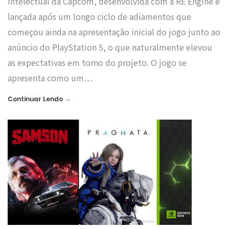
intelectual da Capcom, desenvolvida com a RE Engine e
lançada após um longo ciclo de adiamentos que
começou ainda na apresentação inicial do jogo junto ao
anúncio do PlayStation 5, o que naturalmente elevou
as expectativas em torno do projeto. O jogo se
apresenta como um…
→
Continuar Lendo