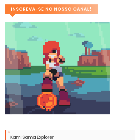
INSCREVA-SE NO NOSSO CANAL!
Kami Sama Explorer