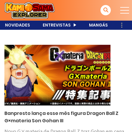
NOVIDADES
ENTREVISTAS
MANGÁS
Banpresto lança esse mês figura Dragon Ball Z
G×materia Son Gohan III
Novo G×materia de Dragon Ball Z traz Gohan em cena