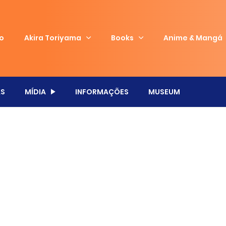
io
Akira Toriyama
Books
Anime & Mangá
S
MÍDIA
INFORMAÇÕES
MUSEUM