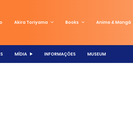
io
Akira Toriyama
Books
Anime & Mangá
S
MÍDIA
INFORMAÇÕES
MUSEUM