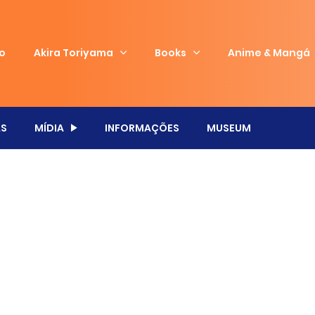
io
Akira Toriyama
Books
Anime & Mangá
S
MÍDIA
INFORMAÇÕES
MUSEUM