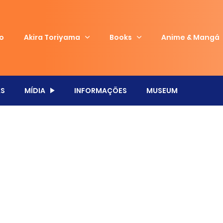
io
Akira Toriyama
Books
Anime & Mangá
S
MÍDIA
INFORMAÇÕES
MUSEUM