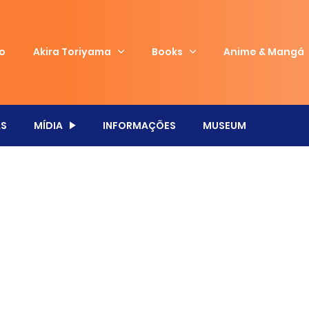
io
Akira Toriyama
Books
Anime & Mangá
S
MÍDIA
INFORMAÇÕES
MUSEUM