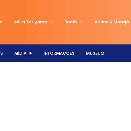
io
Akira Toriyama
Books
Anime & Mangá
S
MÍDIA
INFORMAÇÕES
MUSEUM