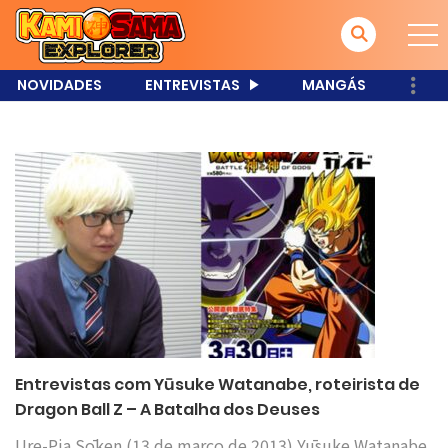
NOVIDADES
ENTREVISTAS
MANGÁS
Entrevistas com Yūsuke Watanabe, roteirista de
Dragon Ball Z – A Batalha dos Deuses
Ure-Pia Sōken (13 de março de 2013) Yūsuke Watanabe