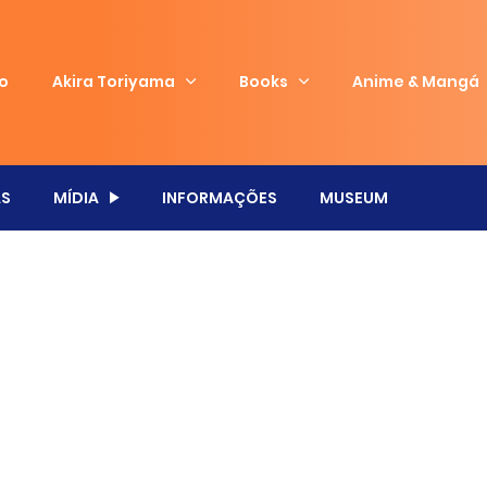
io
Akira Toriyama
Books
Anime & Mangá
S
MÍDIA
INFORMAÇÕES
MUSEUM