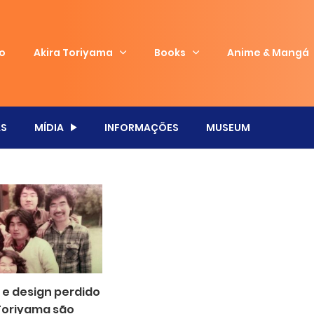
io
Akira Toriyama
Books
Anime & Mangá
S
MÍDIA
INFORMAÇÕES
MUSEUM
 e design perdido
 Toriyama são