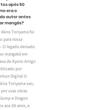
tos após 50
mo era o
 do autor antes
car mangás?
 Akira Toriyama foi
o para nossa
– O legado deixado
oso mangaká em
sa de Kyoto Artigo
ublicado por
mbun Digital O
kira Toriyama-san,
 por suas obras
Slump e Dragon
ceu aos 68 anos, e