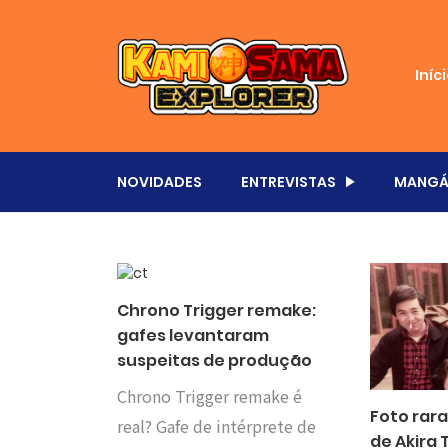
Iníc
NOVIDADES
ENTREVISTAS
MANGÁ
Chrono Trigger remake:
gafes levantaram
suspeitas de produção
Chrono Trigger remake é
Foto rara
real? Gafe de intérprete de
de Akira