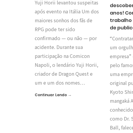
Yuji Horii levantou suspeitas
descober
após evento na Itália Um dos
anos! Co
maiores sonhos dos fãs de
trabalho
de publi
RPG pode ter sido
confirmado — ou não — por
“Contratar
acidente. Durante sua
um orgulh
participação na Comicon
empresa” 
Napoli, o lendário Yuji Horii,
pelo fam
criador de Dragon Quest e
uma empre
um e um dos nomes…
original p
Kyoto Shi
→
Continuar Lendo
mangaká A
conhecido
como Dr. 
Ball, fale