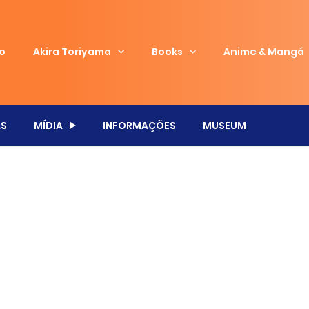
io
Akira Toriyama
Books
Anime & Mangá
S
MÍDIA
INFORMAÇÕES
MUSEUM