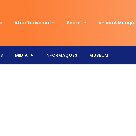
io
Akira Toriyama
Books
Anime & Mangá
S
MÍDIA
INFORMAÇÕES
MUSEUM