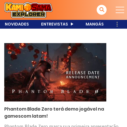
NOVIDADES
ENTREVISTAS
MANGÁS
Phantom Blade Zero terá demo jogável na
gamescom latam!
Phantom Blade Zero marca sua primeira apresentação