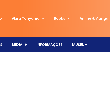
io
Akira Toriyama
Books
Anime & Mangá
S
MÍDIA
INFORMAÇÕES
MUSEUM