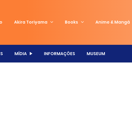
io
Akira Toriyama
Books
Anime & Mangá
S
MÍDIA
INFORMAÇÕES
MUSEUM