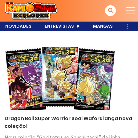
NOVIDADES
ENTREVISTAS
MANGÁS
Dragon Ball Super Warrior Seal Wafers lança nova
coleção!
Nova coleção “Gekitotsu no Senshi-tachi” da linha