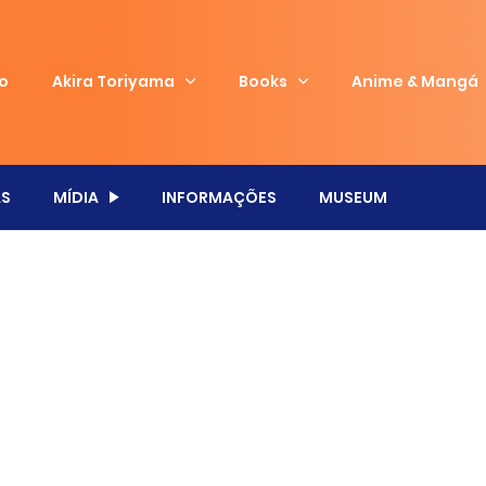
io
Akira Toriyama
Books
Anime & Mangá
S
MÍDIA
INFORMAÇÕES
MUSEUM