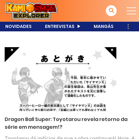
NOVIDADES
ENTREVISTAS
MANGÁS
Dragon Ball Super: Toyotarou revela retorno da
série em mensagem!?
Toyotarou dá indícios de que a obra continuará! Hoje, 4