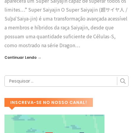
aparecerá um Super Saiyajin capaz de superar todos os
limites…” Super Saiyajin O Super Saiyajin (超サイヤ人 /
Sūpā Saiya-jin) é uma transformação avançada acessível
a membros e híbridos da raça Saiyajin, desde que
possuam uma quantidade suficiente de Células-S,
como mostrado na série Dragon…
→
Continuar Lendo
INSCREVA-SE NO NOSSO CANAL!