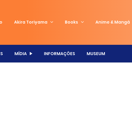
io
Akira Toriyama
Books
Anime & Mangá
S
MÍDIA
INFORMAÇÕES
MUSEUM