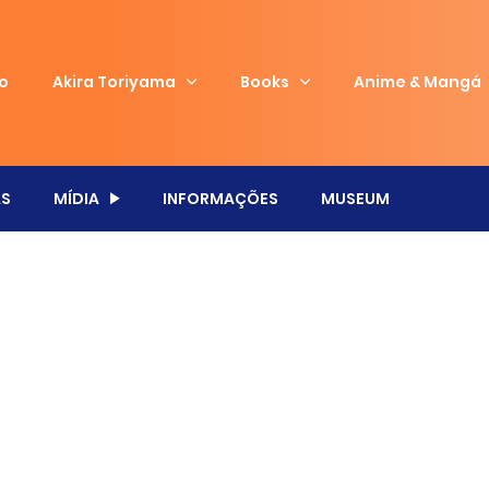
io
Akira Toriyama
Books
Anime & Mangá
S
MÍDIA
INFORMAÇÕES
MUSEUM