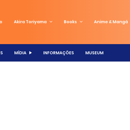
io
Akira Toriyama
Books
Anime & Mangá
S
MÍDIA
INFORMAÇÕES
MUSEUM