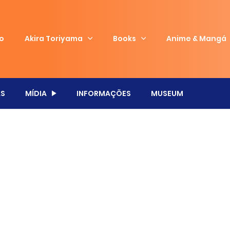
io
Akira Toriyama
Books
Anime & Mangá
S
MÍDIA
INFORMAÇÕES
MUSEUM