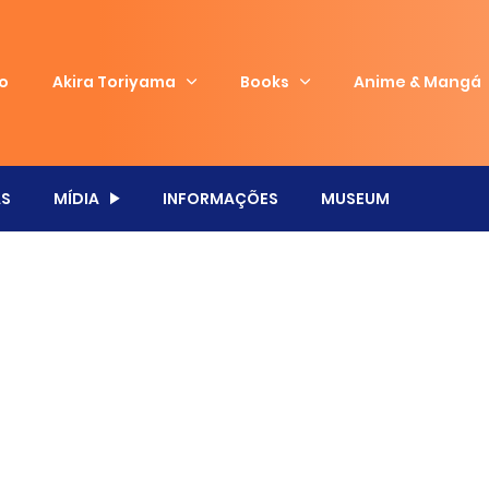
io
Akira Toriyama
Books
Anime & Mangá
S
MÍDIA
INFORMAÇÕES
MUSEUM