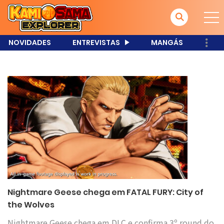
NOVIDADES
ENTREVISTAS
MANGÁS
Nightmare Geese chega em FATAL FURY: City of
the Wolves
Nightmare Geese chega em DLC e confirma 3º round do