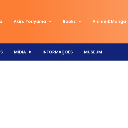
io
Akira Toriyama
Books
Anime & Mangá
S
MÍDIA
INFORMAÇÕES
MUSEUM