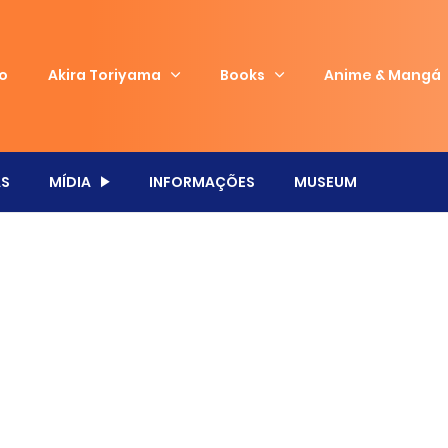
io
Akira Toriyama
Books
Anime & Mangá
S
MÍDIA
INFORMAÇÕES
MUSEUM