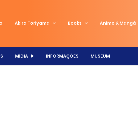
io
Akira Toriyama
Books
Anime & Mangá
S
MÍDIA
INFORMAÇÕES
MUSEUM